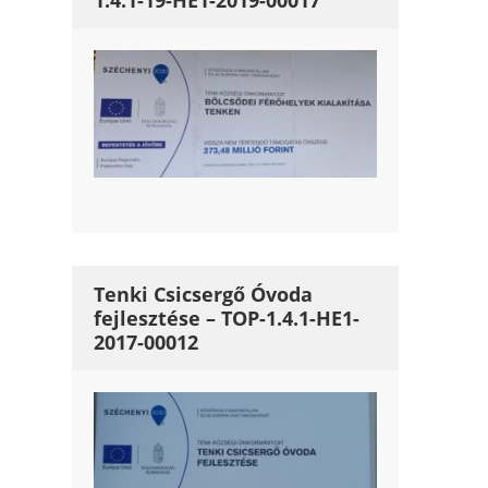
1.4.1-19-HE1-2019-00017
Tenki Csicsergő Óvoda
fejlesztése – TOP-1.4.1-HE1-
2017-00012