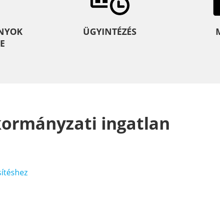
NYOK
ÜGYINTÉZÉS
E
kormányzati ingatlan
sítéshez