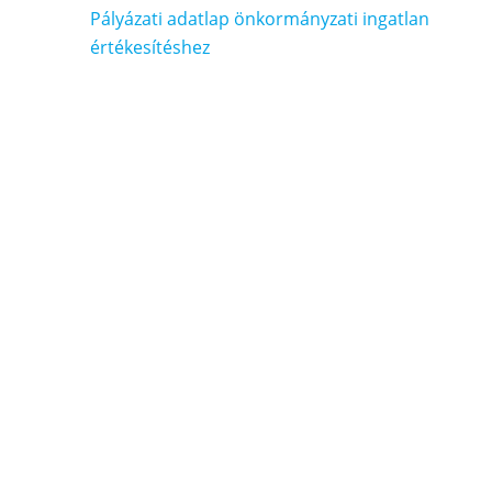
Bejegyzés
Pályázati adatlap önkormányzati ingatlan
navigáció
értékesítéshez