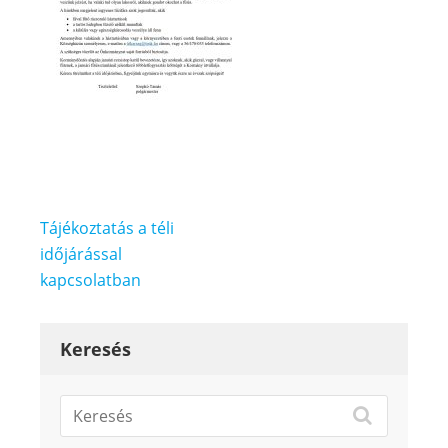
Bejegyzés
Tájékoztatás a téli
navigáció
időjárással
kapcsolatban
Keresés