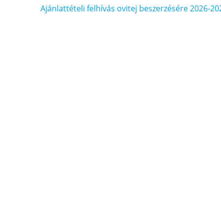
Bejegyzés
Ajánlattételi felhívás ovitej beszerzésére 2026-20
navigáció