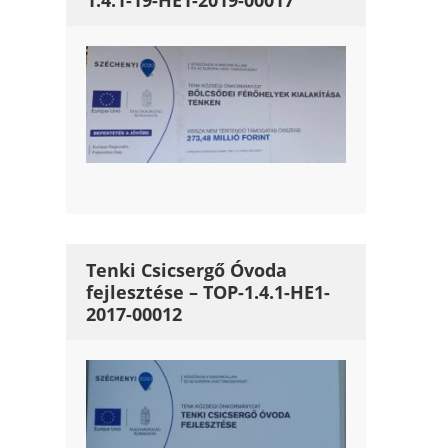
1.4.1-19-HE1-2019-00017
Tenki Csicsergő Óvoda
fejlesztése – TOP-1.4.1-HE1-
2017-00012