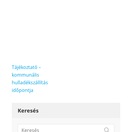
Bejegyzés
Tájékoztató –
navigáció
kommunális
hulladékszállítás
időpontja
Keresés