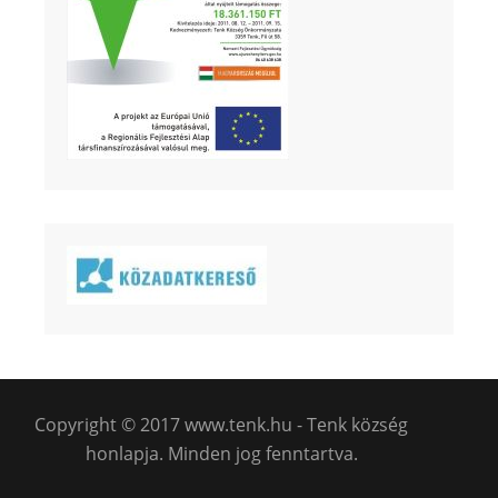
Copyright © 2017 www.tenk.hu - Tenk község
honlapja. Minden jog fenntartva.