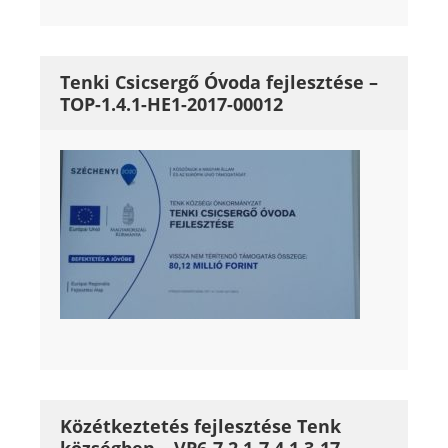
Tenki Csicsergő Óvoda fejlesztése –
TOP-1.4.1-HE1-2017-00012
Közétkeztetés fejlesztése Tenk
községben – VP6-7 2 1-7 4 1 3-17