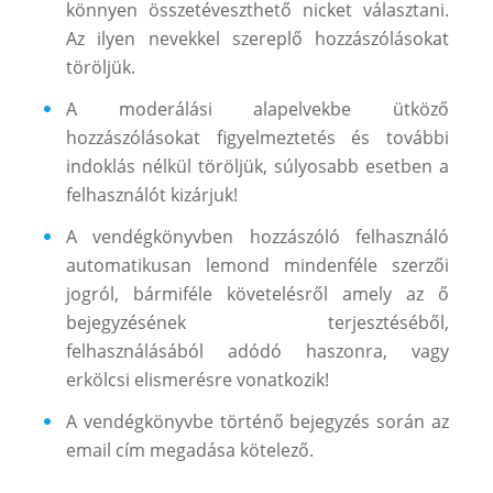
könnyen összetéveszthető nicket választani.
Az ilyen nevekkel szereplő hozzászólásokat
töröljük.
A moderálási alapelvekbe ütköző
hozzászólásokat figyelmeztetés és további
indoklás nélkül töröljük, súlyosabb esetben a
felhasználót kizárjuk!
A vendégkönyvben hozzászóló felhasználó
automatikusan lemond mindenféle szerzői
jogról, bármiféle követelésről amely az ő
bejegyzésének terjesztéséből,
felhasználásából adódó haszonra, vagy
erkölcsi elismerésre vonatkozik!
A vendégkönyvbe történő bejegyzés során az
email cím megadása kötelező.