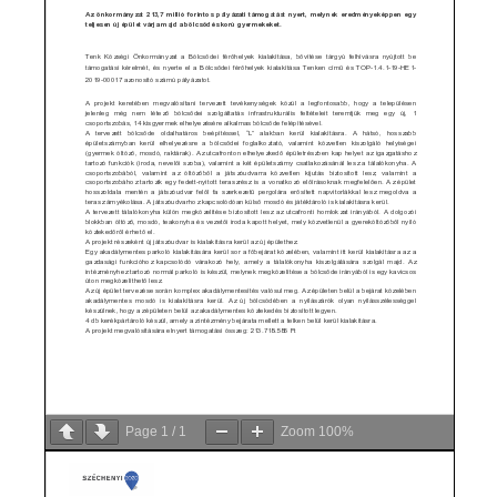
Page
1
/
1
Zoom
100%