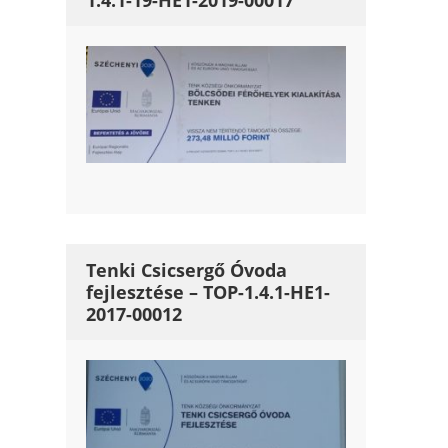
1.4.1-19-HE1-2019-00017
Tenki Csicsergő Óvoda
fejlesztése – TOP-1.4.1-HE1-
2017-00012