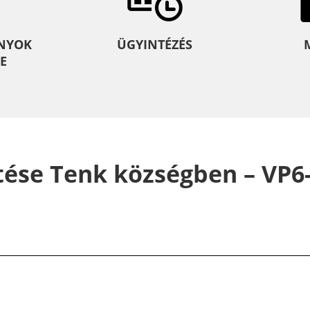
NYOK
ÜGYINTÉZÉS
E
tése Tenk községben – VP6