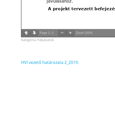
Page
1
/
1
Zoom
100%
Kategória:
Pályázatok
Bejegyzés
HVI vezető határozata 2_2019.
navigáció