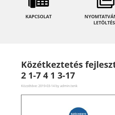
KAPCSOLAT
NYOMTATVÁ
LETÖLTÉS
Közétkeztetés fejlesz
2 1-7 4 1 3-17
Közzétéve:
2019-03-14
by
admin.tenk