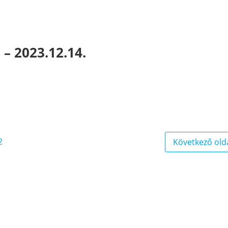
– 2023.12.14.
2
Következő old
e
Page