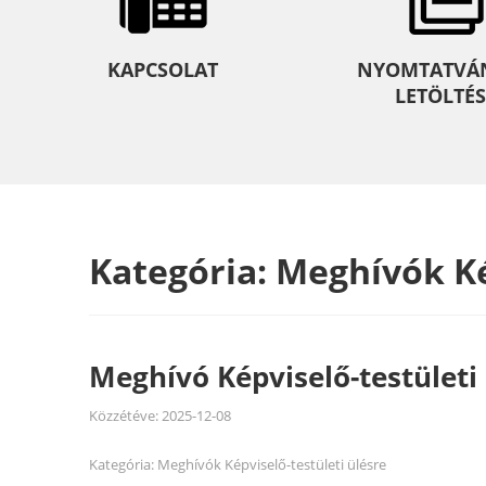
KAPCSOLAT
NYOMTATVÁ
LETÖLTÉS
Kategória:
Meghívók Ké
Meghívó Képviselő-testületi 
Közzétéve:
2025-12-08
Kategória:
Meghívók Képviselő-testületi ülésre