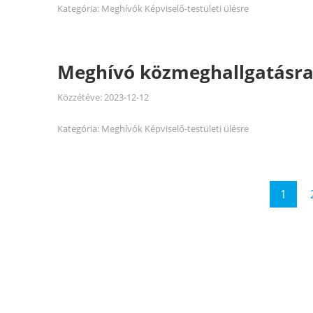
Kategória:
Meghívók Képviselő-testületi ülésre
Meghívó közmeghallgatásra 
Közzétéve:
2023-12-12
Kategória:
Meghívók Képviselő-testületi ülésre
Bejegyzések
1
Pag
lapozása