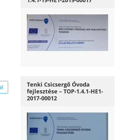
1.4.1-19-HE1-2019-00017
Tenki Csicsergő Óvoda
al
fejlesztése – TOP-1.4.1-HE1-
2017-00012