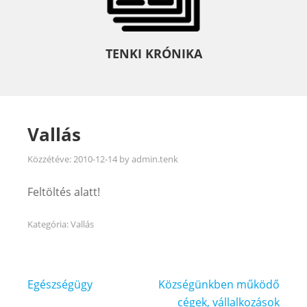
TENKI KRÓNIKA
Vallás
Közzétéve:
2010-12-14
by
admin.tenk
Feltöltés alatt!
Kategória:
Vallás
Bejegyzés
Egészségügy
Községünkben működő
navigáció
cégek, vállalkozások