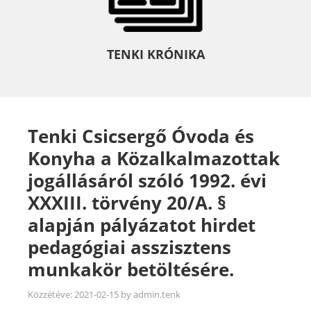
TENKI KRÓNIKA
Tenki Csicsergő Óvoda és
Konyha a Közalkalmazottak
jogállásáról szóló 1992. évi
XXXIII. törvény 20/A. §
alapján pályázatot hirdet
pedagógiai asszisztens
munkakör betöltésére.
Közzétéve:
2021-02-15
by
admin.tenk