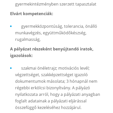
gyermekintézményben szerzett tapasztalat
Elvárt kompetenciák:
gyermekközpontúság, tolerancia, önálló
munkavégzés, együttműködőkészség,
rugalmasság,
A pályázat részeként benyújtandó iratok,
igazolások:
szakmai önéletrajz; motivációs levél;
végzettséget, szakképzettséget igazoló
dokumentumok másolata; 3 hónapnál nem
régebbi erkölcsi bizonyítvány. A pályázó
nyilatkozata arról, hogy a pályázati anyagban
foglalt adatainak a pályázati eljárással
összefüggő kezeléséhez hozzájárul.