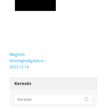
Bejegyzés
Meghívó
navigáció
közmeghallgatásra –
2023.12.14.
Keresés