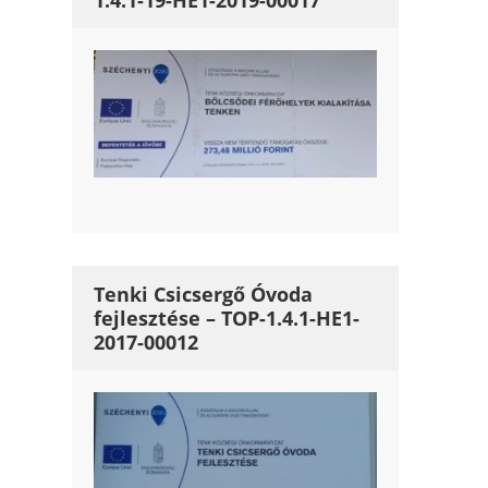
1.4.1-19-HE1-2019-00017
Tenki Csicsergő Óvoda
fejlesztése – TOP-1.4.1-HE1-
2017-00012