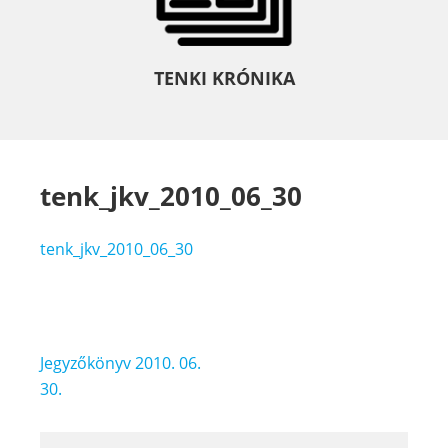
TENKI KRÓNIKA
tenk_jkv_2010_06_30
tenk_jkv_2010_06_30
Bejegyzés
Jegyzőkönyv 2010. 06.
navigáció
30.