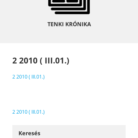
TENKI KRÓNIKA
2 2010 ( III.01.)
2 2010 ( III.01.)
Bejegyzés
2 2010 ( III.01.)
navigáció
Keresés