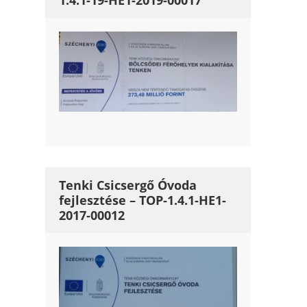
1.4.1-19-HE1-2019-00017
Tenki Csicsergő Óvoda
fejlesztése – TOP-1.4.1-HE1-
2017-00012