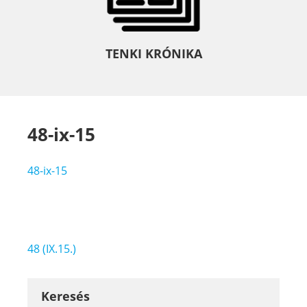
TENKI KRÓNIKA
48-ix-15
48-ix-15
Bejegyzés
48 (IX.15.)
navigáció
Keresés