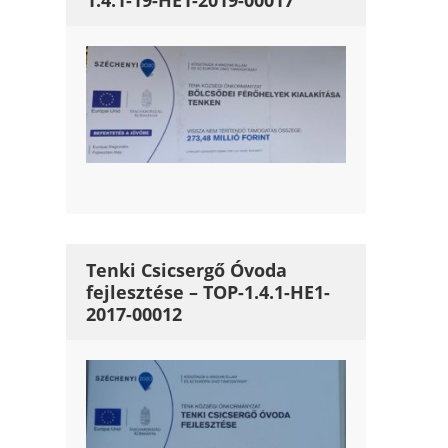
1.4.1-19-HE1-2019-00017
Tenki Csicsergő Óvoda
fejlesztése – TOP-1.4.1-HE1-
2017-00012