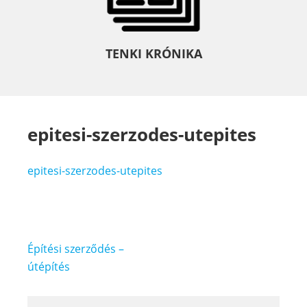
TENKI KRÓNIKA
epitesi-szerzodes-utepites
epitesi-szerzodes-utepites
Bejegyzés
Építési szerződés –
navigáció
útépítés