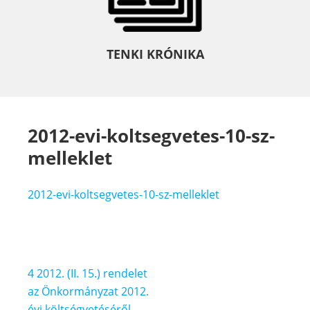
TENKI KRÓNIKA
2012-evi-koltsegvetes-10-sz-
melleklet
2012-evi-koltsegvetes-10-sz-melleklet
Bejegyzés
4 2012. (II. 15.) rendelet
navigáció
az Önkormányzat 2012.
évi költségvetéséről