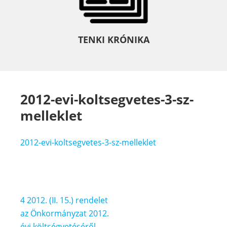
TENKI KRÓNIKA
2012-evi-koltsegvetes-3-sz-
melleklet
2012-evi-koltsegvetes-3-sz-melleklet
Bejegyzés
4 2012. (II. 15.) rendelet
navigáció
az Önkormányzat 2012.
évi költségvetéséről