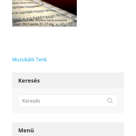
Bejegyzés
Muzsikáló Tenk
navigáció
Keresés
Menü