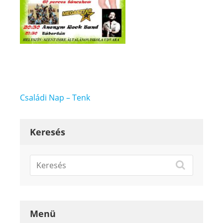
Bejegyzés
Családi Nap – Tenk
navigáció
Keresés
Menü