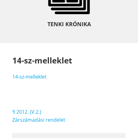
TENKI KRÓNIKA
14-sz-melleklet
14-sz-melleklet
Bejegyzés
9 2012. (V.2.)
navigáció
Zárszámadási rendelet