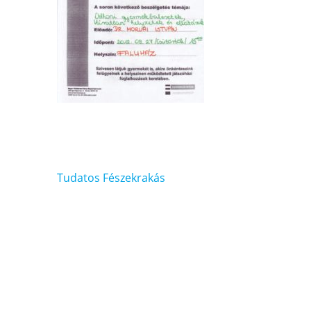
Bejegyzés
Tudatos Fészekrakás
navigáció