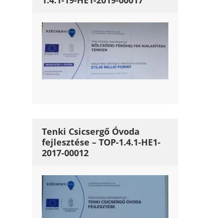
1.4.1-19-HE1-2019-00017
Tenki Csicsergő Óvoda
fejlesztése – TOP-1.4.1-HE1-
2017-00012