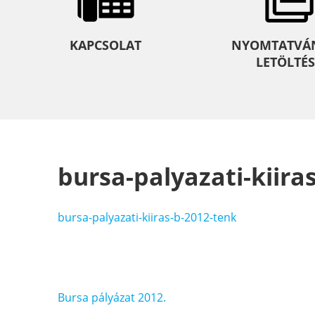
KAPCSOLAT
NYOMTATVÁ
LETÖLTÉS
bursa-palyazati-kiira
bursa-palyazati-kiiras-b-2012-tenk
Bejegyzés
Bursa pályázat 2012.