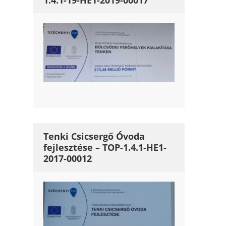
1.4.1-19-HE1-2019-00017
Tenki Csicsergő Óvoda
fejlesztése – TOP-1.4.1-HE1-
2017-00012