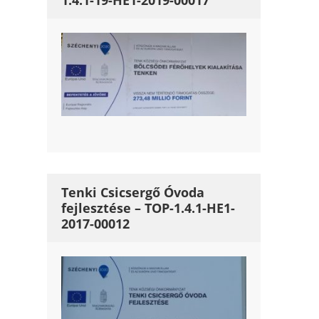
1.4.1-19-HE1-2019-00017
Tenki Csicsergő Óvoda
fejlesztése – TOP-1.4.1-HE1-
2017-00012