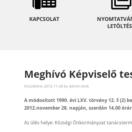
KAPCSOLAT
NYOMTATVÁ
LETÖLTÉS
Meghívó Képviselő tes
Közzétéve:
2012-11-28
by
admin.tenk
A módosított 1990. évi LXV. törvény 12. § (2) b
2012.november 28. napján, szerdán 14.00 órá
Az ülés helye: Községi Önkormányzat tanácster