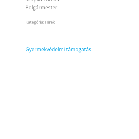
Polgármester
Kategória:
Hírek
Bejegyzés
Gyermekvédelmi támogatás
navigáció