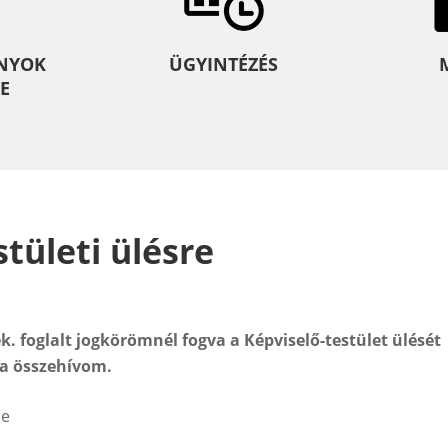
NYOK
ÜGYINTÉZÉS
E
tületi ülésre
ek. foglalt jogkörömnél fogva a Képviselő-testület ülését
ra összehívom.
me