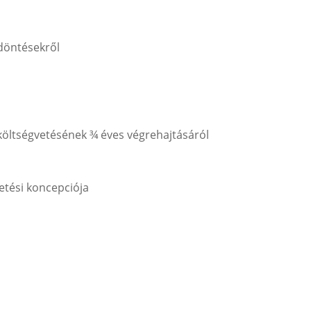
döntésekről
költségvetésének ¾ éves végrehajtásáról
etési koncepciója