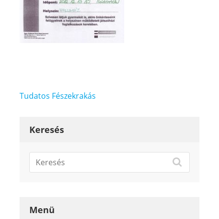
Bejegyzés
Tudatos Fészekrakás
navigáció
Keresés
Menü