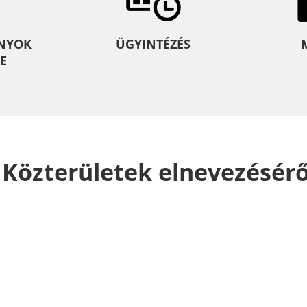
NYOK
ÜGYINTÉZÉS
E
 r. Közterületek elnevezésérő