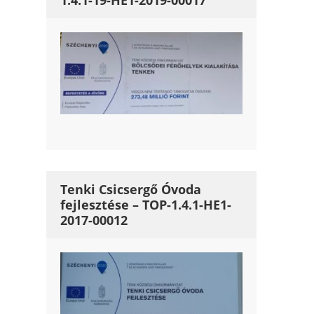
1.4.1-19-HE1-2019-00017
Tenki Csicsergő Óvoda
fejlesztése – TOP-1.4.1-HE1-
2017-00012