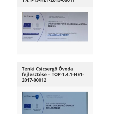
1.4.1-19-HE1-2019-00017
Tenki Csicsergő Óvoda
fejlesztése – TOP-1.4.1-HE1-
2017-00012