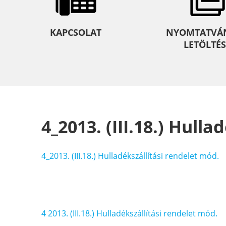
KAPCSOLAT
NYOMTATVÁ
LETÖLTÉS
4_2013. (III.18.) Hull
4_2013. (III.18.) Hulladékszállítási rendelet mód.
Bejegyzés
4 2013. (III.18.) Hulladékszállítási rendelet mód.