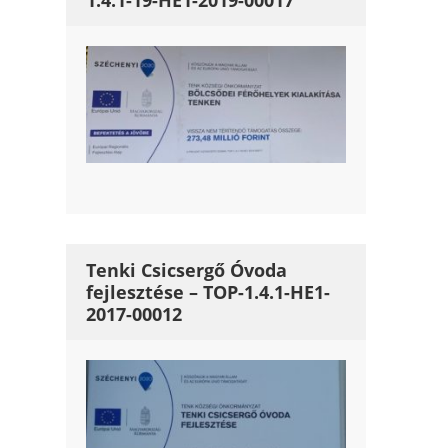
1.4.1-19-HE1-2019-00017
Tenki Csicsergő Óvoda
fejlesztése – TOP-1.4.1-HE1-
2017-00012