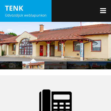
Skip
TENK
to
M
Üdvözöljük weblapunkon
content