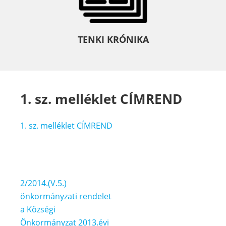
TENKI KRÓNIKA
1. sz. melléklet CÍMREND
1. sz. melléklet CÍMREND
Bejegyzés
2/2014.(V.5.)
navigáció
önkormányzati rendelet
a Községi
Önkormányzat 2013.évi