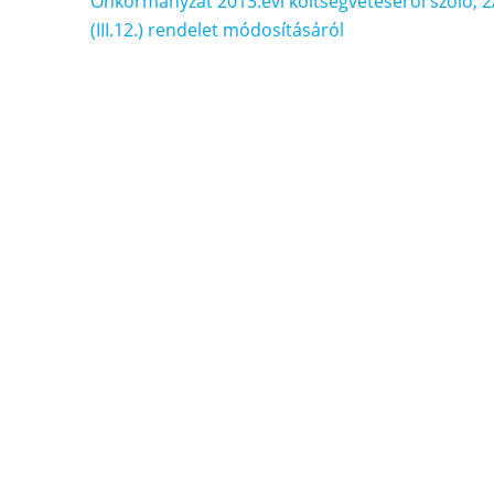
navigáció
Önkormányzat 2013.évi költségvetéséről szóló, 2
(III.12.) rendelet módosításáról