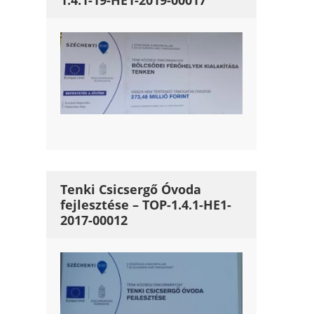
1.4.1-19-HE1-2019-00017
Tenki Csicsergő Óvoda
fejlesztése – TOP-1.4.1-HE1-
2017-00012