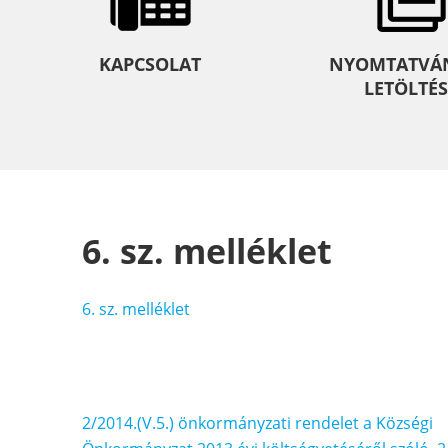
KAPCSOLAT
NYOMTATVÁ
LETÖLTÉS
6. sz. melléklet
6. sz. melléklet
Bejegyzés
2/2014.(V.5.) önkormányzati rendelet a Községi