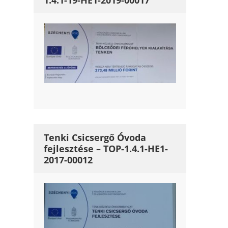
1.4.1-19-HE1-2019-00017
Tenki Csicsergő Óvoda
fejlesztése – TOP-1.4.1-HE1-
2017-00012