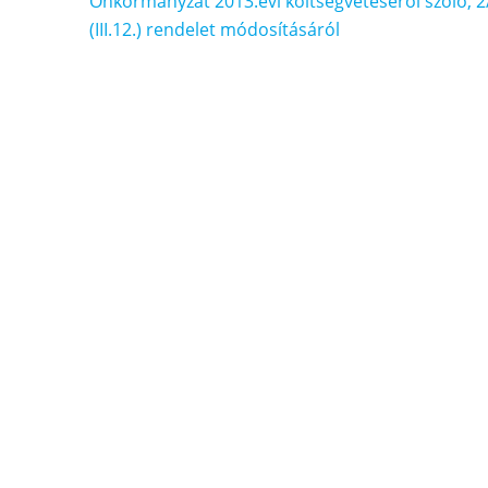
navigáció
Önkormányzat 2013.évi költségvetéséről szóló, 2
(III.12.) rendelet módosításáról