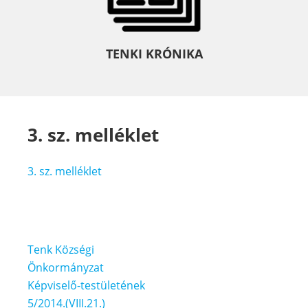
TENKI KRÓNIKA
3. sz. melléklet
3. sz. melléklet
Bejegyzés
Tenk Községi
navigáció
Önkormányzat
Képviselő-testületének
5/2014.(VIII.21.)