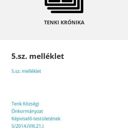
TENKI KRÓNIKA
5.sz. melléklet
5.sz. melléklet
Bejegyzés
Tenk Községi
navigáció
Önkormányzat
Képviselő-testületének
5/2014.(VIII.21.)