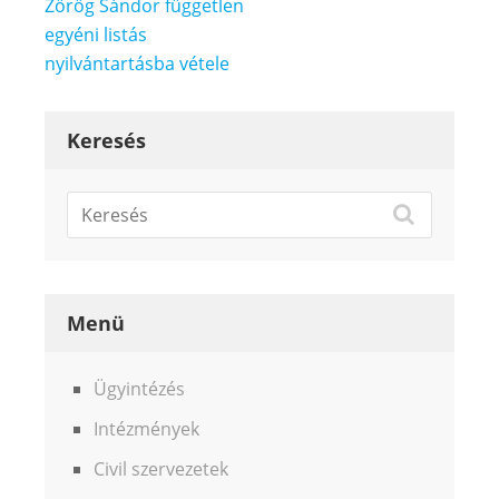
Bejegyzés
Zörög Sándor független
navigáció
egyéni listás
nyilvántartásba vétele
Keresés
Menü
Ügyintézés
Intézmények
Civil szervezetek