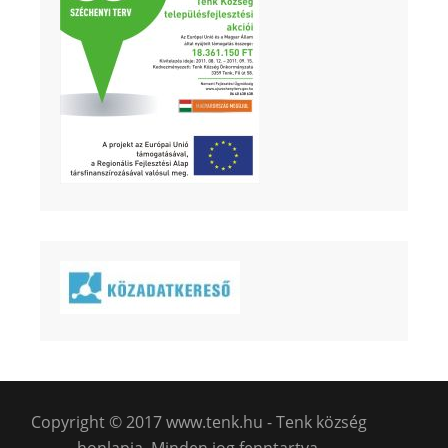
Copyright © 2017 www.tenk.hu - Tenk község
honlapja. Minden jog fenntartva.