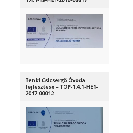
1.4.1-19-HE1-2019-00017
Tenki Csicsergő Óvoda
fejlesztése – TOP-1.4.1-HE1-
2017-00012