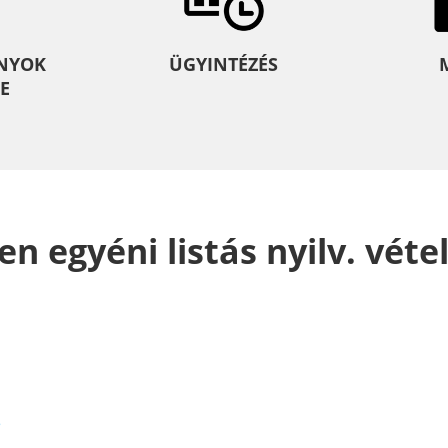
NYOK
ÜGYINTÉZÉS
E
en egyéni listás nyilv. véte
e