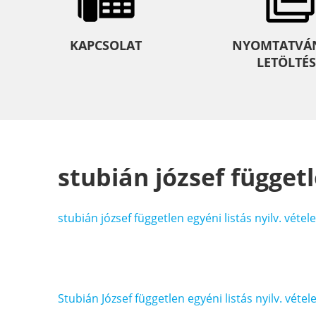
KAPCSOLAT
NYOMTATVÁ
LETÖLTÉS
stubián józsef függetl
stubián józsef független egyéni listás nyilv. vétele
Bejegyzés
Stubián József független egyéni listás nyilv. vétel