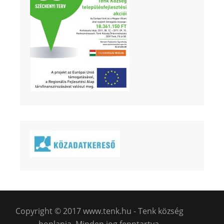
Copyright © 2017 www.tenk.hu - Tenk község
honlapja. Minden jog fenntartva.