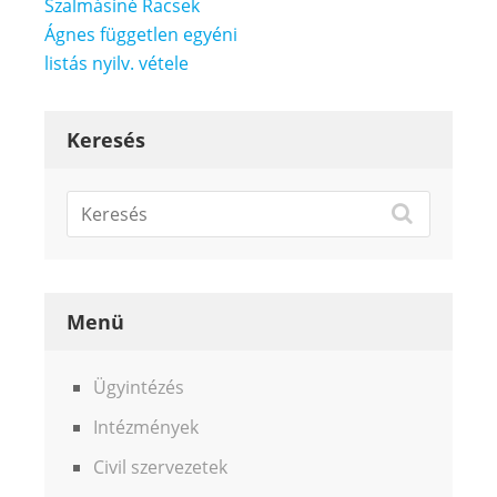
Bejegyzés
Szalmásiné Racsek
navigáció
Ágnes független egyéni
listás nyilv. vétele
Keresés
Menü
Ügyintézés
Intézmények
Civil szervezetek