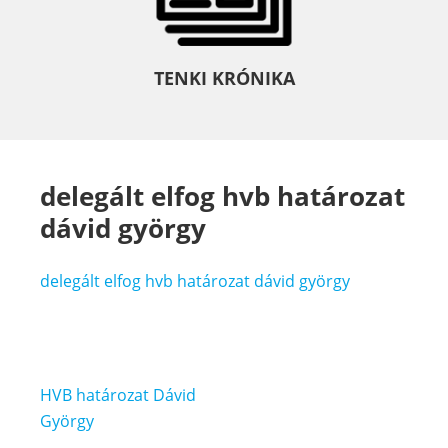
TENKI KRÓNIKA
delegált elfog hvb határozat
dávid györgy
delegált elfog hvb határozat dávid györgy
Bejegyzés
HVB határozat Dávid
navigáció
György