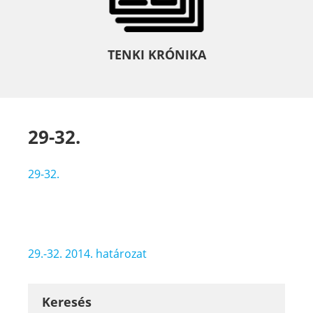
TENKI KRÓNIKA
29-32.
29-32.
Bejegyzés
29.-32. 2014. határozat
navigáció
Keresés