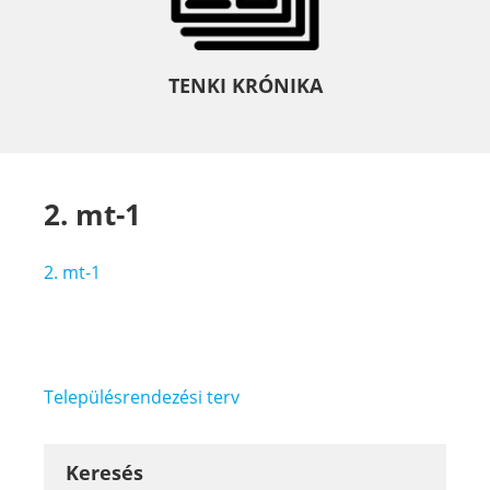
TENKI KRÓNIKA
2. mt-1
2. mt-1
Bejegyzés
Településrendezési terv
navigáció
Keresés