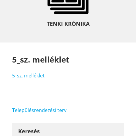
TENKI KRÓNIKA
5_sz. melléklet
5_sz. melléklet
Bejegyzés
Településrendezési terv
navigáció
Keresés