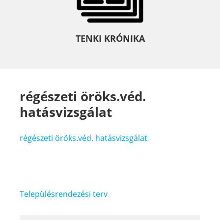
TENKI KRÓNIKA
régészeti öröks.véd.
hatásvizsgálat
régészeti öröks.véd. hatásvizsgálat
Bejegyzés
Településrendezési terv
navigáció