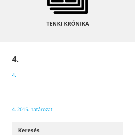
TENKI KRÓNIKA
4.
4.
Bejegyzés
4. 2015. határozat
navigáció
Keresés