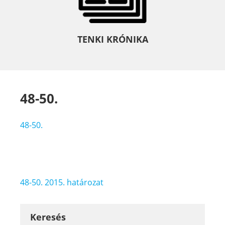
TENKI KRÓNIKA
48-50.
48-50.
Bejegyzés
48-50. 2015. határozat
navigáció
Keresés