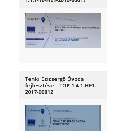
1.4.1-19-HE1-2019-00017
Tenki Csicsergő Óvoda
fejlesztése – TOP-1.4.1-HE1-
2017-00012