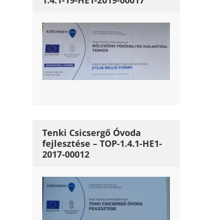
1.4.1-19-HE1-2019-00017
Tenki Csicsergő Óvoda
fejlesztése – TOP-1.4.1-HE1-
2017-00012