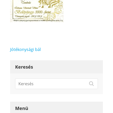
Bejegyzés
Jótékonysági bál
navigáció
Keresés
Menü