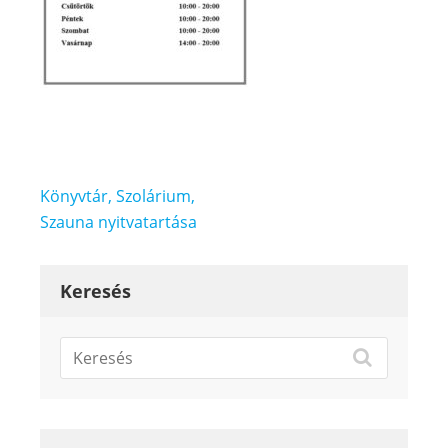
Bejegyzés
Könyvtár, Szolárium,
navigáció
Szauna nyitvatartása
Keresés